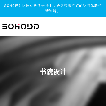
SOHO设计区网站改版进行中，给您带来不好的访问体验还
请谅解。
跳
到
内
容
书院设计