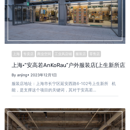
上海
专卖店
商业空间
工业风店铺
服装店
零售店
上海·“安高若AnKoRau”户外服装店(上生新所店) 
By anjing
• 2023年12月1日
服装店地址：上海市长宁区延安西路6-102号上生新所 机
能，是支撑这个项目的关键词，其对于安高若…