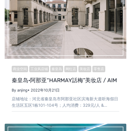
商业空间
工业风店铺
秦皇岛
网红店
美妆店
零售店
秦皇岛·阿那亚“HARMAY話梅”美妆店 / AIM
By anjing
• 2022年10月21日
店铺地址：河北省秦皇岛市阿那亚社区滨海新大道听海假日
生活区五区1栋101-104号；人均消费：329元/人 &…