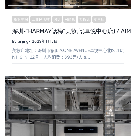
商业空间
工业风店铺
深圳
网红店
美妆店
零售店
深圳·“HARMAY話梅”美妆店(卓悦中心店) / AIM
By anjing
• 2023年1月5日
美妆店地址：深圳市福田区ONE AVENUE卓悦中心北区L1层
N119-N122号；人均消费：893元/人 &…