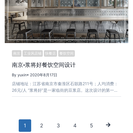
南京
工业风店铺
快餐店
餐饮空间
南京·浆将好餐饮空间设计
By yuxin
• 2020年8月17日
店铺地址：江苏省南京市秦淮区石鼓路211号；人均消费：
26元/人 “浆将好”是一家临街的豆浆店。这次设计的第一…
Posts
1
2
3
4
5