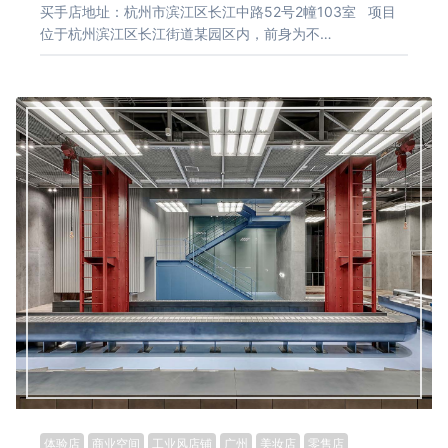
买手店地址：杭州市滨江区长江中路52号2幢103室 项目
位于杭州滨江区长江街道某园区内，前身为不…
体验店
商业空间
工业风店铺
广州
美妆店
零售店