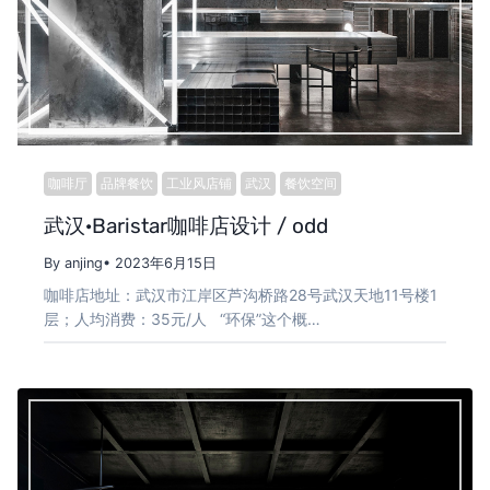
咖啡厅
品牌餐饮
工业风店铺
武汉
餐饮空间
武汉·Baristar咖啡店设计 / odd
By anjing
• 2023年6月15日
咖啡店地址：武汉市江岸区芦沟桥路28号武汉天地11号楼1
层；人均消费：35元/人 “环保”这个概…