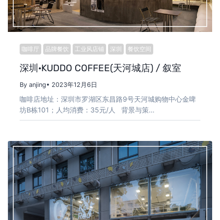
咖啡厅
品牌餐饮
工业风店铺
深圳
餐饮空间
深圳·KUDDO COFFEE(天河城店) / 叙室
By anjing
• 2023年12月6日
咖啡店地址：深圳市罗湖区东昌路9号天河城购物中心金啤
坊B栋101；人均消费：35元/人 背景与策…