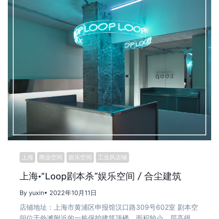
上海
商业空间
娱乐空间
工业风店铺
上海·“Loop剧本杀”娱乐空间 / 合尘建筑
By yuxin
• 2022年10月11日
店铺地址：上海市黄浦区申报馆汉口路309号602室 剧本空
间位于外滩附近的一栋保护建筑顶楼，面积较小，层高很