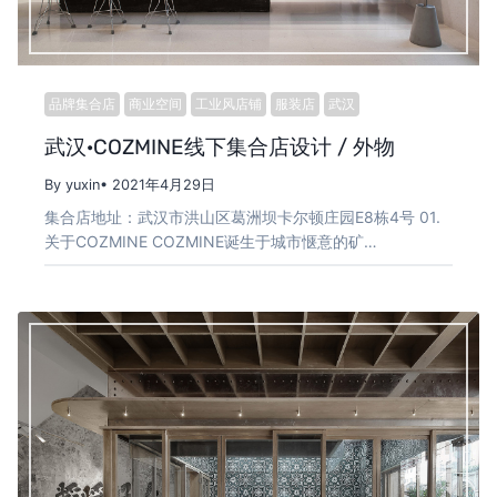
品牌集合店
商业空间
工业风店铺
服装店
武汉
武汉·COZMINE线下集合店设计 / 外物
By yuxin
• 2021年4月29日
集合店地址：武汉市洪山区葛洲坝卡尔顿庄园E8栋4号 01.
关于COZMINE COZMINE诞生于城市惬意的矿…