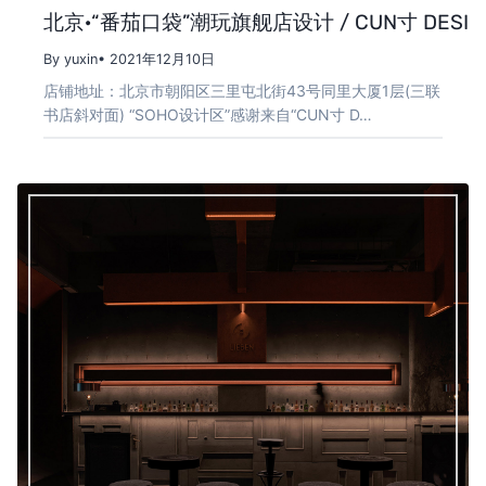
北京·“番茄口袋”潮玩旗舰店设计 / CUN寸 DESIG
By yuxin
• 2021年12月10日
店铺地址：北京市朝阳区三里屯北街43号同里大厦1层(三联
书店斜对面) “SOHO设计区”感谢来自“CUN寸 D…