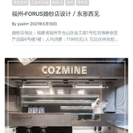
商业空间
工业风店铺
服装店
福州
零售店
福州·FORUS婚纱店设计 / 东形西见
By yuxin
• 2021年5月10日
婚纱店地址：福建省福州市仓山区金工路1号红坊海峡创意
产业园6号楼1楼；人均消费：11965元/人 它比任何你想…