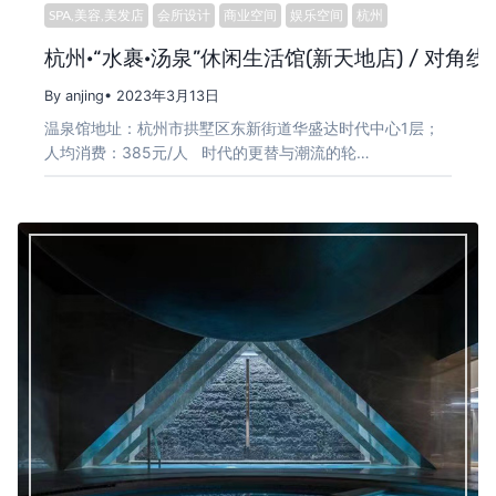
SPA,美容,美发店
会所设计
商业空间
娱乐空间
杭州
杭州·“水裹·汤泉”休闲生活馆(新天地店) / 对角线
By anjing
• 2023年3月13日
温泉馆地址：杭州市拱墅区东新街道华盛达时代中心1层；
人均消费：385元/人 时代的更替与潮流的轮…