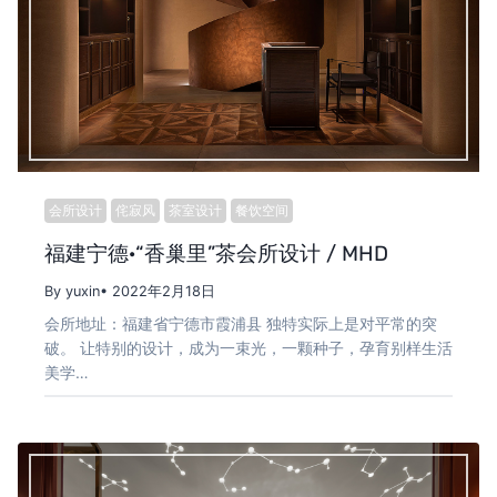
会所设计
侘寂风
茶室设计
餐饮空间
福建宁德·“香巢里”茶会所设计 / MHD
By yuxin
• 2022年2月18日
会所地址：福建省宁德市霞浦县 独特实际上是对平常的突
破。 让特别的设计，成为一束光，一颗种子，孕育别样生活
美学…