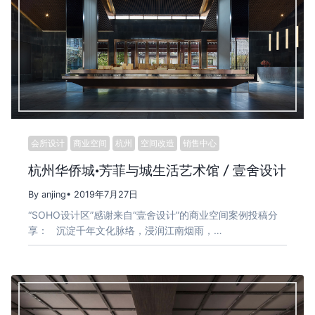
会所设计
商业空间
杭州
空间改造
销售中心
杭州华侨城·芳菲与城生活艺术馆 / 壹舍设计
By anjing
• 2019年7月27日
“SOHO设计区”感谢来自“壹舍设计”的商业空间案例投稿分
享： 沉淀千年文化脉络，浸润江南烟雨，…