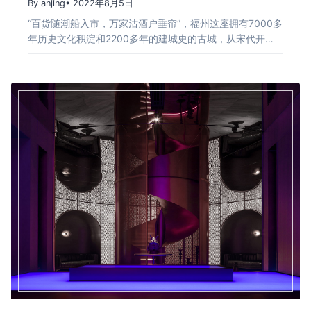
By anjing
• 2022年8月5日
“百货随潮船入市，万家沽酒户垂帘”，福州这座拥有7000多
年历史文化积淀和2200多年的建城史的古城，从宋代开…