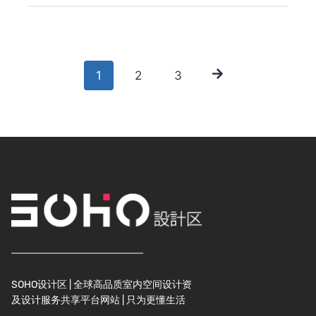
Posts
1
2
3
navigation
SOHO设计区 | 全球高品质室内空间设计资
及设计服务共享平台网站 | 只为更懂生活