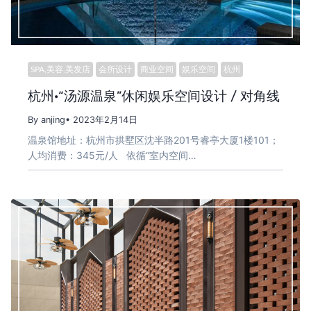
SPA,美容,美发店
会所设计
商业空间
娱乐空间
杭州
杭州·“汤源温泉”休闲娱乐空间设计 / 对角线
By anjing
• 2023年2月14日
温泉馆地址：杭州市拱墅区沈半路201号睿亭大厦1楼101；
人均消费：345元/人 依循“室内空间…