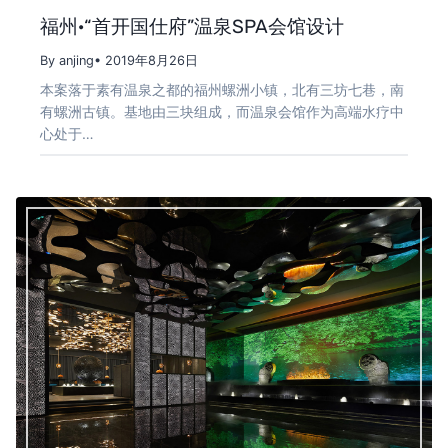
福州·“首开国仕府”温泉SPA会馆设计
By anjing
• 2019年8月26日
本案落于素有温泉之都的福州螺洲小镇，北有三坊七巷，南
有螺洲古镇。基地由三块组成，而温泉会馆作为高端水疗中
心处于…