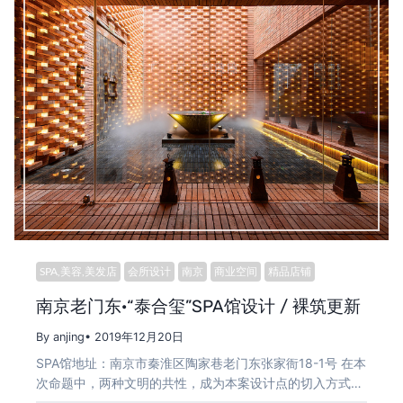
SPA,美容,美发店
会所设计
南京
商业空间
精品店铺
南京老门东·“泰合玺”SPA馆设计 / 裸筑更新
By anjing
• 2019年12月20日
SPA馆地址：南京市秦淮区陶家巷老门东张家衙18-1号 在本
次命题中，两种文明的共性，成为本案设计点的切入方式…