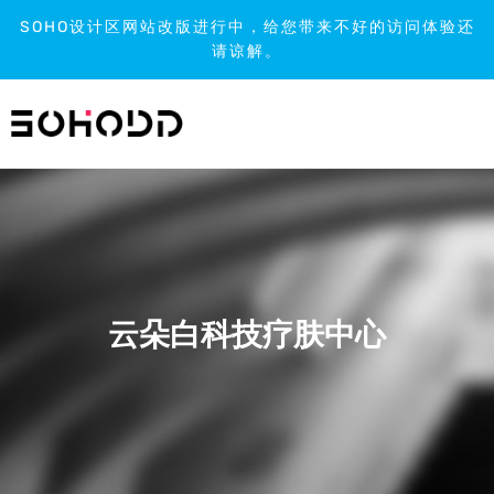
SOHO设计区网站改版进行中，给您带来不好的访问体验还
请谅解。
跳
到
内
容
云朵白科技疗肤中心