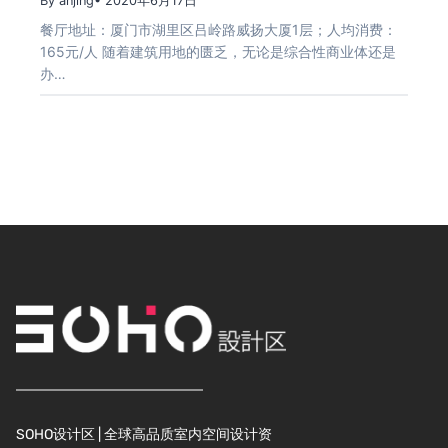
By anjing
• 2020年6月17日
餐厅地址：厦门市湖里区吕岭路威扬大厦1层；人均消费：
165元/人 随着建筑用地的匮乏，无论是综合性商业体还是
办…
SOHO设计区 | 全球高品质室内空间设计资