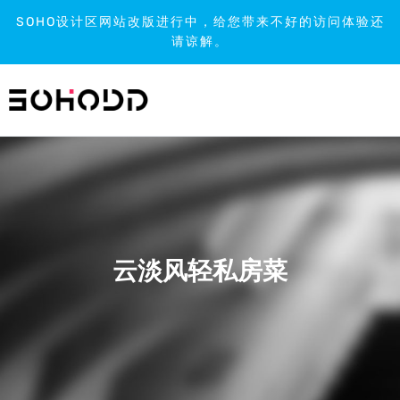
SOHO设计区网站改版进行中，给您带来不好的访问体验还
请谅解。
跳
到
内
容
云淡风轻私房菜