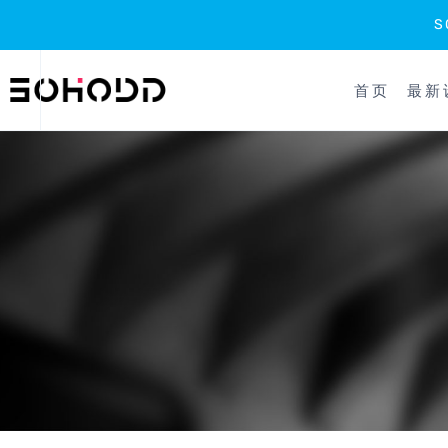
跳
到
首页
最新
内
容