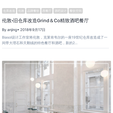
仓库改造
伦敦
品牌餐饮
西餐厅
酒吧设计
餐饮空间
伦敦·旧仓库改造Grind＆Co精致酒吧餐厅
By anjing
• 2018年9月17日
Biasol设计工作室将伦敦，克莱肯韦尔的一座19世纪仓库改造成了一
间带大理石和天鹅绒的特色餐厅和酒吧，新的2…