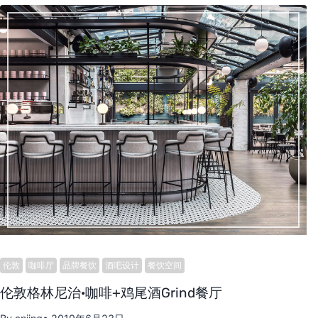
伦敦
咖啡厅
品牌餐饮
酒吧设计
餐饮空间
伦敦格林尼治·咖啡+鸡尾酒Grind餐厅