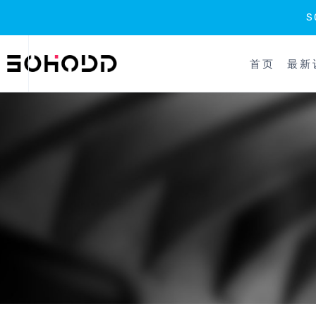
跳
到
首页
最新
内
容