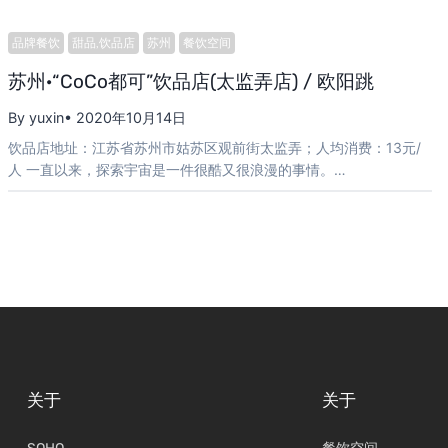
品牌餐饮
甜品,饮品店
苏州
餐饮空间
欧阳跳
苏州·“CoCo都可”饮品店(太监弄店) / 欧阳跳
By yuxin
• 2020年10月14日
饮品店地址：江苏省苏州市姑苏区观前街太监弄；人均消费：13元/
人 一直以来，探索宇宙是一件很酷又很浪漫的事情。…
关于
关于