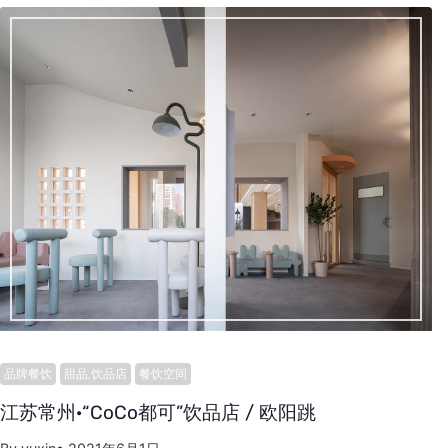
品牌餐饮
甜品,饮品店
餐饮空间
江苏常州·“CoCo都可”饮品店 / 欧阳跳