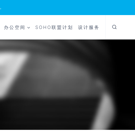
。
办公空间
SOHO联盟计划
设计服务