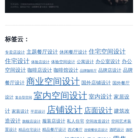
标签云：
住宅空间设计
主题餐厅设计
休闲餐厅设计
专卖店设计
住宅设计
办公室设计
办公
公寓设计
体验店设计
体验空间设计
空间设计
品牌
咖啡店设计
咖啡馆设计
品牌店设计
品牌咖啡厅
商业空间设计
餐厅设计
国外店铺设计
国外餐厅
室内空间设计
室内设计
家居设
设计
复合型空间
店铺设计
店面设计
建筑改
计
家装设计
平层设计
造设计
服装店设计
私人住宅
空间改造设计
空间艺术装
旗舰店设计
精品餐厅设计
置设计
西式餐厅
酒吧设计
精品住宅设计
酒吧
连锁餐饮店设计