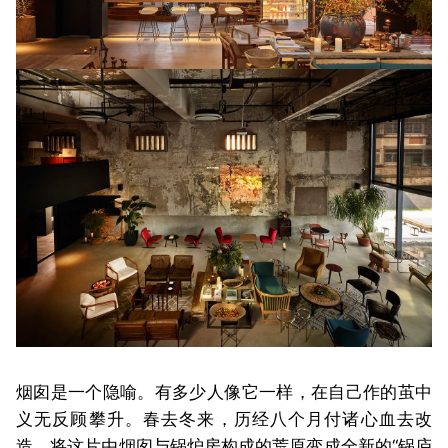
烟囱是一个隐喻。有多少人像它一样，在自己作的茧中
义无反顾攀升。春去冬来，历经八个月付诸心血去改
造，将这片由烟囱与锅炉房构成的荒原变成全新的“锅庐