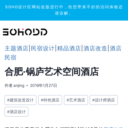
SOHO设计区网站改版进行中，给您带来不好的访问体验还
请谅解。
跳
到
内
容
主题酒店
|
民宿设计
|
精品酒店
|
酒店改造
|
酒店
民宿
合肥·锅庐艺术空间酒店
作者
anjing
2019年1月27日
文
#
建筑改造设计
#
特色酒店
#
艺术酒店
#
设计师酒店
章
#
酒店设计
标
签：