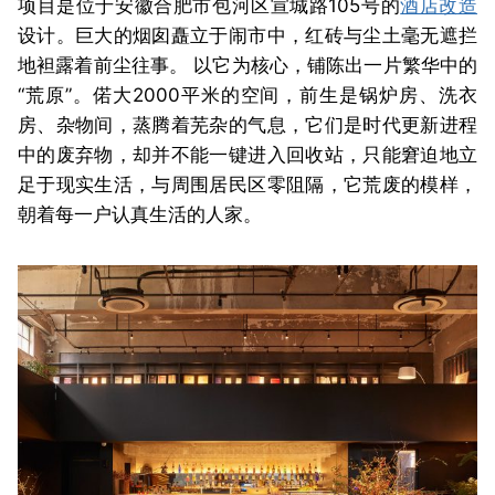
项目是位于安徽合肥市
包河区
宣城路105号
的
酒店改造
设计。巨大的烟囱矗立于闹市中，红砖与尘土毫无遮拦
地袒露着前尘往事。 以它为核心，铺陈出一片繁华中的
“荒原”。偌大2000平米的空间，前生是锅炉房、洗衣
房、杂物间，蒸腾着芜杂的气息，它们是时代更新进程
中的废弃物，却并不能一键进入回收站，只能窘迫地立
足于现实生活，与周围居民区零阻隔，它荒废的模样，
朝着每一户认真生活的人家。