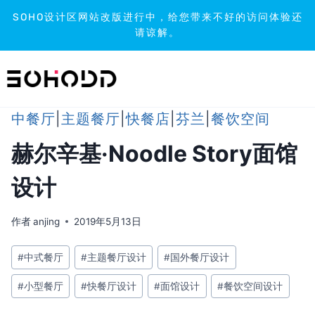
SOHO设计区网站改版进行中，给您带来不好的访问体验还
请谅解。
跳
到
内
容
中餐厅
|
主题餐厅
|
快餐店
|
芬兰
|
餐饮空间
赫尔辛基·Noodle Story面馆
设计
作者
anjing
2019年5月13日
文
#
中式餐厅
#
主题餐厅设计
#
国外餐厅设计
章
#
小型餐厅
#
快餐厅设计
#
面馆设计
#
餐饮空间设计
标
签：