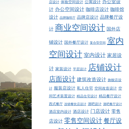
办公室设
公寓设计
店设计
体验空间设计
计
办公空间设计
咖啡店设计
咖啡馆
品牌餐厅设
设计
品牌店设计
品牌咖啡厅
商业空间设计
计
国外店
室内
铺设计
国外餐厅设计
复合型空间
空间设计
室内设计
家居设
店铺设计
计
家装设计
平层设计
店面设计
建筑改造设计
旗舰店设
服装店设计
私人住宅
空间改造设计
空
计
精品餐厅设计
间艺术装置设计
精品住宅设计
西式餐厅
酒吧设计
酒吧餐厅设计
连锁餐饮店设计
门店设计
零售
酒店设计
酒店室内设计
零售空间设计
餐厅设
店设计