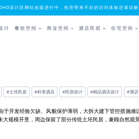
SOHO设计区网站改版进行中，给您带来不好的访问体验还请谅解
设计
餐饮空间
商业空间
酒店民宿
住宅空间
#
土坯民居
#
朴里酒店
#
民宿设计
#
精品酒店设计
#
酒店
由于开发经验欠缺、风貌保护薄弱，大拆大建下管控措施难
未大规模开垦，周边保留了部分传统土坯民居，兼顾自然观