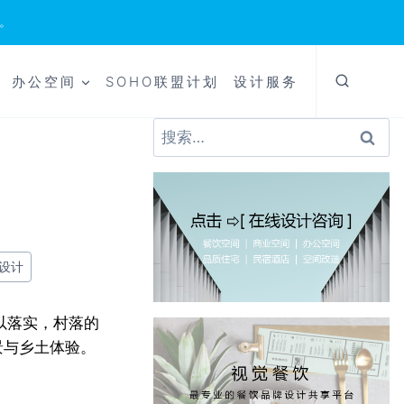
。
办公空间
SOHO联盟计划
设计服务
搜
索：
设计
以落实，村落的
景与乡土体验。