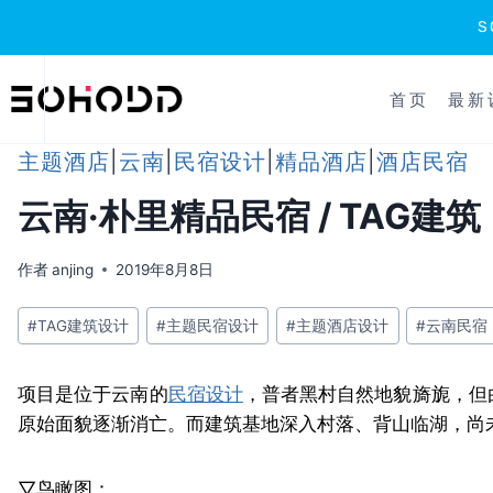
跳
到
首页
最新
内
容
主题酒店
|
云南
|
民宿设计
|
精品酒店
|
酒店民宿
云南·朴里精品民宿 / TAG建筑
作者
anjing
2019年8月8日
文
#
TAG建筑设计
#
主题民宿设计
#
主题酒店设计
#
云南民宿
章
标
项目是位于云南的
民宿设计
，普者黑村自然地貌旖旎，但
签：
原始面貌逐渐消亡。而建筑基地深入村落、背山临湖，尚
▽鸟瞰图：