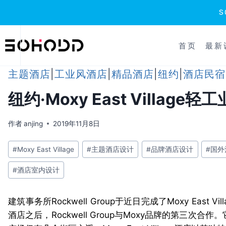
跳
到
首页
最新
内
容
主题酒店
|
工业风酒店
|
精品酒店
|
纽约
|
酒店民宿
纽约·Moxy East Village
作者
anjing
2019年11月8日
文
#
Moxy East Village
#
主题酒店设计
#
品牌酒店设计
#
国外
章
#
酒店室内设计
标
签：
建筑事务所Rockwell Group于近日完成了Moxy East Vill
酒店之后，Rockwell Group与Moxy品牌的第三次合