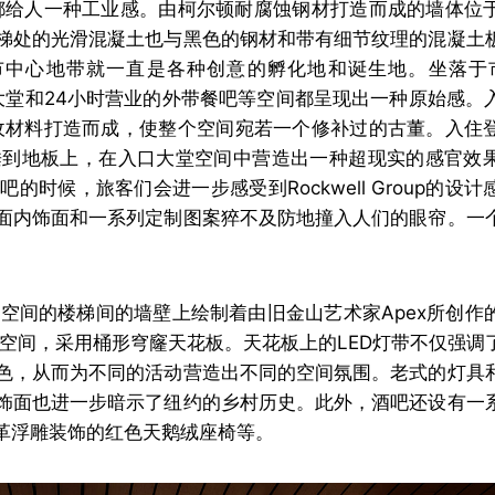
料和色调上都给人一种工业感。由柯尔顿耐腐蚀钢材打造而成的墙体
梯处的光滑混凝土也与黑色的钢材和带有细节纹理的混凝土
中心地带就一直是各种创意的孵化地和诞生地。坐落于市
影响，大堂和24小时营业的外带餐吧等空间都呈现出一种原始感
dio使用回收材料打造而成，使整个空间宛若一个修补过的古董。入
直垂到地板上，在入口大堂空间中营造出一种超现实的感官效
时候，旅客们会进一步感受到Rockwell Group的设
面内饰面和一系列定制图案猝不及防地撞入人们的眼帘。一
。
空间的楼梯间的墙壁上绘制着由旧金山艺术家Apex所创作
般的私密空间，采用桶形穹窿天花板。天花板上的LED灯带不仅强
色，从而为不同的活动营造出不同的空间氛围。老式的灯具
饰面也进一步暗示了纽约的乡村历史。此外，酒吧还设有一
革浮雕装饰的红色天鹅绒座椅等。