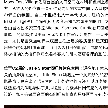
Moxy East Village酒店首层的入口空间在材
方，从酒店的外立面一直延伸到内部的大堂空间；入口楼
种舒适的氛围。自二十世纪七八十年代以来，纽约的市
East Village酒店也深受其周边音乐和艺术氛围的
台由当地艺术家工作室Michael Sanzone Stu
墙壁上的涂鸦挂毯由En Viu艺术工作室设计制作，一
走，尤其是当乘坐电梯从底层去往上层的客房层和屋顶酒吧的
用黑色的钢材打造而成，当门缓缓打开的时候，电梯的镜
楼梯相似的大楼梯则肩负着将客人们引向酒店餐厅的重任
位于C2层的Little Sister酒吧兼休息空间：
通往地下休息
关的抽象喷绘壁画。Little Sister酒吧是一个洞穴
瓶装饰，更突出了吧台空间，此外这些灯带还可以改变颜
软垫座椅为酒吧增添了几抹暖意，而极具田园气息的内墙
设施，如带有镜面台面的石制吧台和贵宾用餐区里带有皮