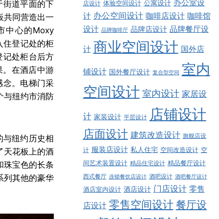
办公室设
公寓设计
位于街道平面的下
店设计
体验空间设计
计
办公空间设计
咖啡店设计
咖啡馆
板共同营造出一
品牌餐厅设
设计
品牌店设计
中心的Moxy
品牌咖啡厅
商业空间设计
。入住登记处的柜
计
国外店
住登记处柜台后方
室内
果。在酒店中游
铺设计
国外餐厅设计
复合型空间
计感念。电梯门采
空间设计
室内设计
家居设
个与纽约市消防
店铺设计
计
家装设计
平层设计
店面设计
建筑改造设计
旗舰店设
的与纽约历史相
服装店设计
私人住宅
空间改造设计
空
调了天花板上的酒
计
精品餐厅设计
间艺术装置设计
和珠宝色的长条
精品住宅设计
西式餐厅
酒吧设计
系列其他的豪华
酒吧餐厅设计
连锁餐饮店设计
门店设计
零售
酒店设计
酒店室内设计
零售空间设计
餐厅设
店设计