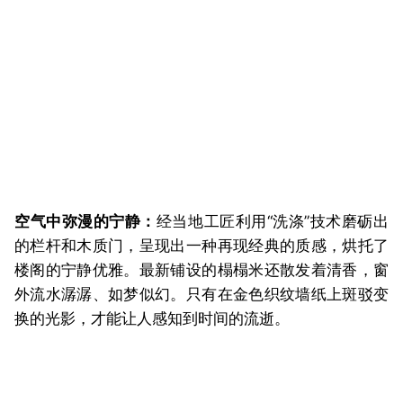
空气中弥漫的宁静：
经当地工匠利用“洗涤”技术磨砺出
的栏杆和木质门，呈现出一种再现经典的质感，烘托了
楼阁的宁静优雅。最新铺设的榻榻米还散发着清香，窗
外流水潺潺、如梦似幻。只有在金色织纹墙纸上斑驳变
换的光影，才能让人感知到时间的流逝。