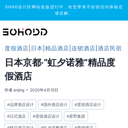
SOHO设计区网站改版进行中，给您带来不好的访问体验还
请谅解。
跳
到
内
容
度假酒店
|
日本
|
精品酒店
|
连锁酒店
|
酒店民宿
日本京都·“虹夕诺雅”精品度
假酒店
作者
anjing
2020年4月15日
文
#
品牌酒店设计
#
国外酒店设计
#
度假酒店设计
章
#
日式酒店
#
星级酒店设计
#
星野集团
标
签：
#
精品酒店设计
#
虹夕诺雅酒店
#
豪华酒店