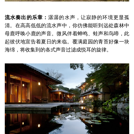
流水奏出的乐章：
潺潺的水声，让寂静的环境更显孤
清。在高高低低的流水声中，你仿佛能听到远处森林中
母鹿呼唤小鹿的声音。微风伴着蝉鸣、蛙声和鸟啼，此
起彼伏地宣告着夏日的来临。覆满庭园的青苔好像一块
海绵，将收集到的各式声音过滤成悦耳的旋律。