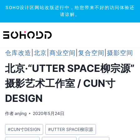
SOHO设计区网站改版进行中，给您带来不好的访问体验还
请谅解。
跳
到
内
容
仓库改造
|
北京
|
商业空间
|
复合空间
|
摄影空间
北京·“UTTER SPACE柳宗源”
摄影艺术工作室 / CUN寸
DESIGN
作者
anjing
2020年5月24日
文
#
CUN寸DESIGN
#
UTTER SPACE柳宗源
章