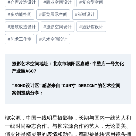
#
仓库改造设计
#
商业空间设计
#
复合型空间
标
签：
#
多功能空间
#
展览展示空间
#
崔树设计
#
建筑改造设计
#
摄影空间设计
#
摄影馆设计
#
艺术工作室
#
艺术空间设计
摄影艺术空间地址：北京市朝阳区嘉诚·半壁店一号文化
产业园A607
“SOHO设计区”感谢来自“CUN寸 DESIGN”的艺术空间
案例投稿分享：
柳宗源，中国一线明星摄影师，长期与国内一线艺人和
一线时尚杂志合作。与柳宗源合作的艺人，无论柔美、
俏皮还是精灵般的表情和动作，都能被他快速用镜头捕