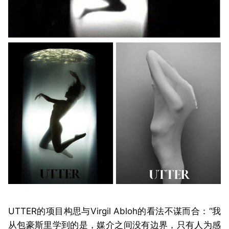
UTTER的项目构思与Virgil Abloh的看法不谋而合：“我
从包豪斯里学到的是，媒介之间没有边界，只有人为感