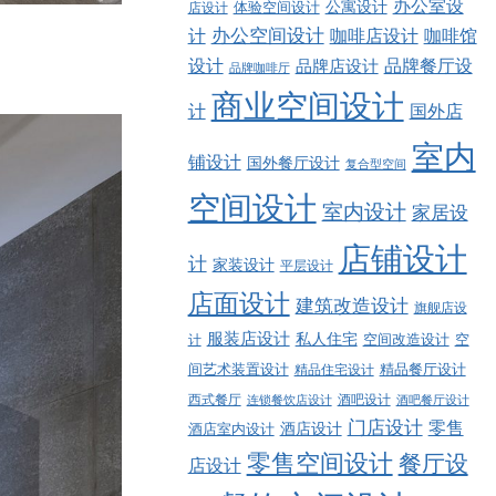
办公室设
公寓设计
店设计
体验空间设计
计
办公空间设计
咖啡店设计
咖啡馆
品牌餐厅设
设计
品牌店设计
品牌咖啡厅
商业空间设计
计
国外店
室内
铺设计
国外餐厅设计
复合型空间
空间设计
室内设计
家居设
店铺设计
计
家装设计
平层设计
店面设计
建筑改造设计
旗舰店设
服装店设计
私人住宅
空间改造设计
空
计
精品餐厅设计
间艺术装置设计
精品住宅设计
西式餐厅
酒吧设计
酒吧餐厅设计
连锁餐饮店设计
门店设计
零售
酒店设计
酒店室内设计
零售空间设计
餐厅设
店设计