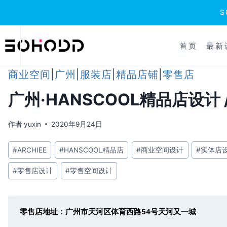
跳
到
首页
最新
内
容
商业空间
|
广州
|
服装店
|
精品店铺
|
零售店
广州·HANSCOOL精品店设计 / 
作者
yuxin
2020年9月24日
文
#
ARCHIEE
#
HANSCOOL精品店
#
商业空间设计
#
实体店
章
#
零售店设计
#
零售空间设计
标
签：
零售店地址：广州市天河区体育西路54号天河又一城