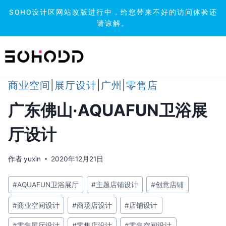
SOHO设计区网站改版进行中，给您带来不好的访问体验还
请谅解。
跳
到
内
容
商业空间
|
展厅设计
|
广州
|
零售店
广东佛山·AQUAFUN卫浴展
厅设计
作者
yuxin
2020年12月21日
文
#
AQUAFUN卫浴展厅
#
主题店铺设计
#
创意店铺
章
#
商业空间设计
#
商场店设计
#
店铺设计
标
签：
#
零售展厅设计
#
零售店设计
#
零售空间设计