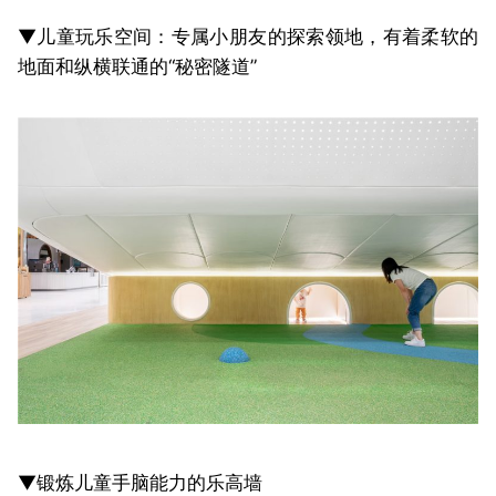
▼儿童玩乐空间：专属小朋友的探索领地，有着柔软的
地面和纵横联通的“秘密隧道”
▼锻炼儿童手脑能力的乐高墙