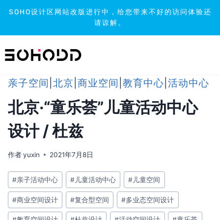
SOHO设计区网站改版进行中，给您带来不好的访问体验还
请谅解。
跳
到
内
容
亲子空间
|
北京
|
商业空间
|
教育中心
|
活动中心
北京·“童乐荟”儿童活动中心
设计 / 杜兹
作者
yuxin
2021年7月8日
文
#
亲子活动中心
#
儿童活动中心
#
儿童空间
章
#
商业空间设计
#
复合型空间
#
多业态空间设计
标
签：
#
教育空间设计
#
杜兹设计
#
活动空间设计
#
童乐荟