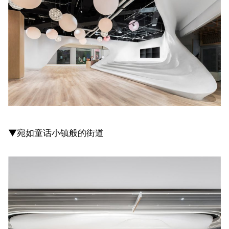
▼宛如童话小镇般的街道