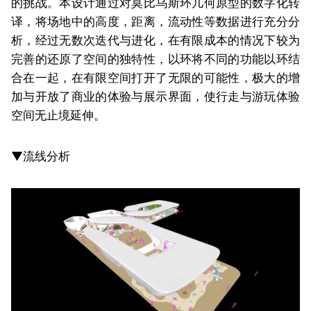
的挑战。本设计通过对莫比乌斯环几何原型的数字化转
译，将场地中的高度，距离，流动性等数据进行充分分
析，经过无数次迭代与进化，在有限成本的情况下较为
完善的还原了空间的独特性，以环将不同的功能以环结
合在一起，在有限空间打开了无限的可能性，极大的增
加与开放了商业的体验与展示界面，使行走与游玩体验
空间无止境延伸。
▼流线分析