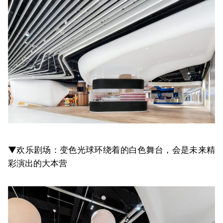
▼欢乐剧场：变色光球环绕着的白色舞台，会是未来精
彩演出的大本营