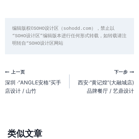
编辑版权©️SOHO设计区（sohodd.com），禁止以
“SOHO设计区”编辑版本进行任何形式转载，如转载请注
明转自“SOHO设计区网站
文
上一页
下一步
深圳 ·“ANGLE安格”买手
西安·“黄记煌”(大融城店)
章
店设计 / 山竹
品牌餐厅 / 艺鼎设计
导
航
类似文章