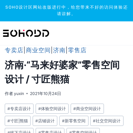
SOHO设计区网站改版进行中，给您带来不好的访问体验还
请谅解。
跳
到
内
容
专卖店
|
商业空间
|
济南
|
零售店
济南·“马来好婆家”零售空间
设计 / 寸匠熊猫
作者
yuxin
2021年10月24日
文
#
专卖店设计
#
体验空间设计
#
商业空间设计
章
#
寸匠|熊猫
#
店铺设计
#
新零售空间
#
社交空间设计
标
签：
#
线下店设计
#
零售店设计
#
零售空间设计