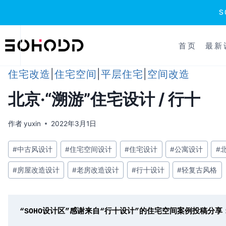
跳
到
首页
最新
内
容
住宅改造
|
住宅空间
|
平层住宅
|
空间改造
北京·“溯游”住宅设计 / 行十
作者
yuxin
2022年3月1日
文
#
中古风设计
#
住宅空间设计
#
住宅设计
#
公寓设计
#
章
#
房屋改造设计
#
老房改造设计
#
行十设计
#
轻复古风格
标
签：
“SOHO设计区”感谢来自“行十设计”的住宅空间案例投稿分享