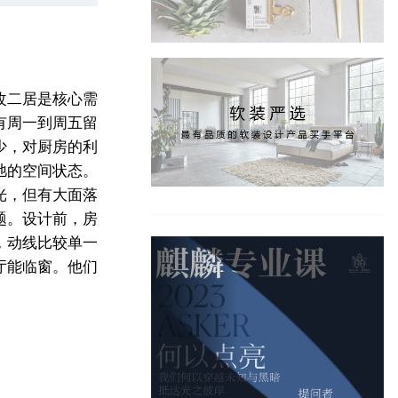
改二居是核心需
有周一到周五留
少，对厨房的利
弛的空间状态。
光，但有大面落
题。
设计前，房
，动线比较单一
厅能临窗。他们