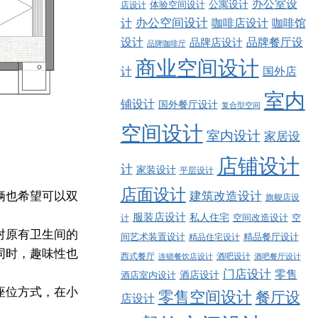
办公室设
公寓设计
店设计
体验空间设计
计
办公空间设计
咖啡店设计
咖啡馆
品牌餐厅设
设计
品牌店设计
品牌咖啡厅
商业空间设计
计
国外店
室内
铺设计
国外餐厅设计
复合型空间
空间设计
室内设计
家居设
店铺设计
计
家装设计
平层设计
店面设计
建筑改造设计
俩也希望可以双
旗舰店设
服装店设计
私人住宅
空间改造设计
空
计
对原有卫生间的
精品餐厅设计
间艺术装置设计
精品住宅设计
同时，趣味性也
西式餐厅
酒吧设计
酒吧餐厅设计
连锁餐饮店设计
门店设计
零售
酒店设计
酒店室内设计
座位方式，在小
零售空间设计
餐厅设
店设计