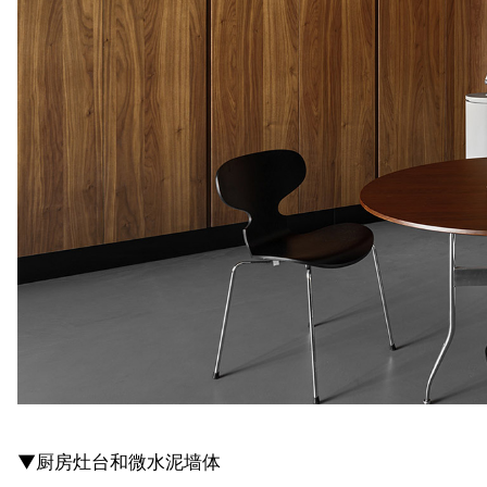
▼厨房灶台和微水泥墙体