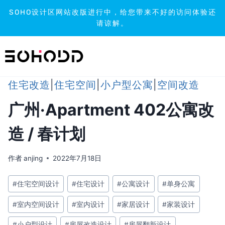
SOHO设计区网站改版进行中，给您带来不好的访问体验还
请谅解。
跳
到
内
容
住宅改造
|
住宅空间
|
小户型公寓
|
空间改造
广州·Apartment 402公寓改
造 / 春计划
作者
anjing
2022年7月18日
文
#
住宅空间设计
#
住宅设计
#
公寓设计
#
单身公寓
章
#
室内空间设计
#
室内设计
#
家居设计
#
家装设计
标
签：
#
小户型设计
#
房屋改造设计
#
房屋翻新设计