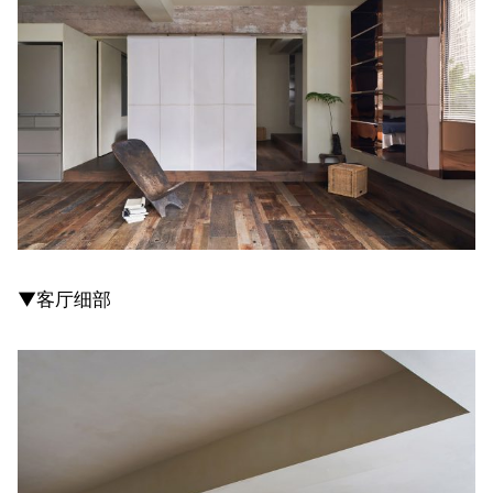
▼客厅细部