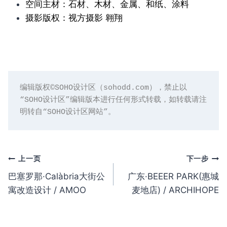
空间主材：石材、木材、金属、和纸、涂料
摄影版权：视方摄影 翱翔
编辑版权©️SOHO设计区（sohodd.com），禁止以
“SOHO设计区”编辑版本进行任何形式转载，如转载请注
明转自“SOHO设计区网站”。
文
上一页
下一步
巴塞罗那·Calàbria大街公
广东·BEEER PARK(惠城
章
寓改造设计 / AMOO
麦地店) / ARCHIHOPE
导
航