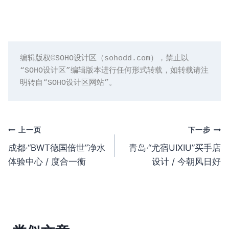
编辑版权©️SOHO设计区（sohodd.com），禁止以
“SOHO设计区”编辑版本进行任何形式转载，如转载请注
明转自“SOHO设计区网站”。
文
上一页
下一步
成都·“BWT德国倍世”净水
青岛·“尤宿UIXIU”买手店
章
体验中心 / 度合一衡
设计 / 今朝风日好
导
航