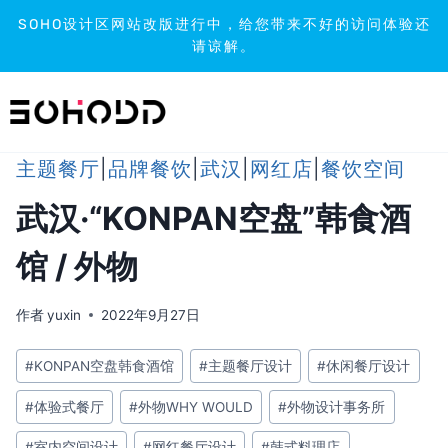
SOHO设计区网站改版进行中，给您带来不好的访问体验还
请谅解。
跳
到
内
容
主题餐厅
|
品牌餐饮
|
武汉
|
网红店
|
餐饮空间
武汉·“KONPAN空盘”韩食酒
馆 / 外物
作者
yuxin
2022年9月27日
文
#
KONPAN空盘韩食酒馆
#
主题餐厅设计
#
休闲餐厅设计
章
#
体验式餐厅
#
外物WHY WOULD
#
外物设计事务所
标
签：
#
室内空间设计
#
网红餐厅设计
#
韩式料理店