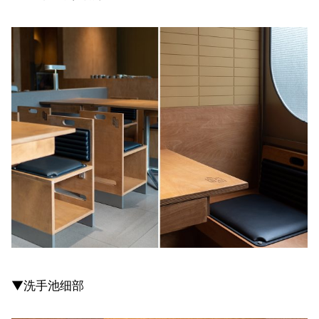
▼洗手池细部