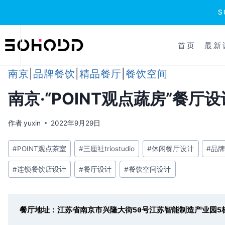
跳
到
首页
最新
内
容
南京
|
品牌餐饮
|
精品餐厅
|
餐饮空间
南京·“POINT观点蔬房”餐厅设
作者
yuxin
2022年9月29日
文
#
POINT观点茶室
#
三厘社triostudio
#
休闲餐厅设计
#
品
章
#
连锁餐饮店设计
#
餐厅设计
#
餐饮空间设计
标
签：
餐厅地址：江苏省南京市兴隆大街50号江苏智能制造产业园5栋