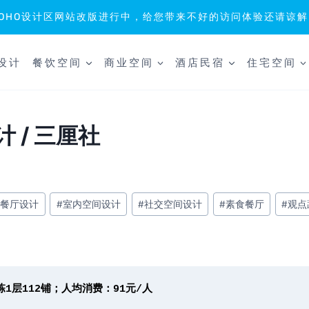
SOHO设计区网站改版进行中，给您带来不好的访问体验还请谅解
设计
餐饮空间
商业空间
酒店民宿
住宅空间
计 / 三厘社
牌餐厅设计
#
室内空间设计
#
社交空间设计
#
素食餐厅
#
观点
1层112铺；人均消费：91元/人