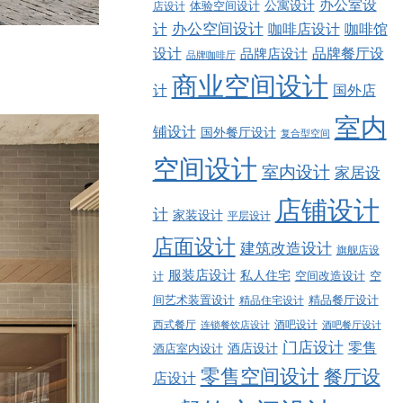
办公室设
公寓设计
店设计
体验空间设计
计
办公空间设计
咖啡店设计
咖啡馆
品牌餐厅设
设计
品牌店设计
品牌咖啡厅
商业空间设计
计
国外店
室内
铺设计
国外餐厅设计
复合型空间
空间设计
室内设计
家居设
店铺设计
计
家装设计
平层设计
店面设计
建筑改造设计
旗舰店设
服装店设计
私人住宅
空间改造设计
空
计
精品餐厅设计
间艺术装置设计
精品住宅设计
西式餐厅
酒吧设计
酒吧餐厅设计
连锁餐饮店设计
门店设计
零售
酒店设计
酒店室内设计
零售空间设计
餐厅设
店设计