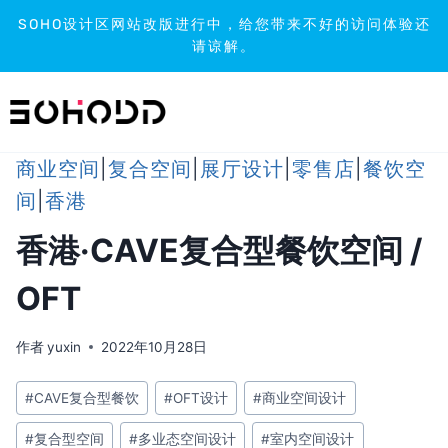
SOHO设计区网站改版进行中，给您带来不好的访问体验还
请谅解。
跳
到
内
容
商业空间
|
复合空间
|
展厅设计
|
零售店
|
餐饮空
间
|
香港
香港·CAVE复合型餐饮空间 /
OFT
作者
yuxin
2022年10月28日
文
#
CAVE复合型餐饮
#
OFT设计
#
商业空间设计
章
#
复合型空间
#
多业态空间设计
#
室内空间设计
标