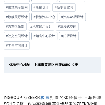
签：
#
展览展示空间
#
店铺设计
#
新零售空间
#
旗舰展厅设计
#
极氪汽车中心
#
汽车4s店设计
#
汽车俱乐部
#
汽车展厅设计
#
沉浸式空间
#
社交空间设计
#
销售中心设计
#
门店设计
#
零售空间设计
体验中心地址：上海市黄浦区外滩SOHO C座
INGROUP为ZEEKR
极氪
打造的体验位于上海外滩
SOHO C座，作为高端纯电车先锋品牌的ZEEKR极氪，