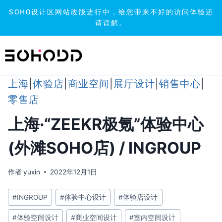
SOHO设计区网站改版进行中，给您带来不好的访问体验还
请谅解。
跳
到
内
容
上海
|
体验店
|
商业空间
|
展厅设计
|
销售中心
|
零售店
上海·“ZEEKR极氪”体验中心
(外滩SOHO店) / INGROUP
作者
yuxin
2022年12月1日
文
#
INGROUP
#
体验中心设计
#
体验店设计
章
#
体验空间设计
#
商业空间设计
#
室内空间设计
标