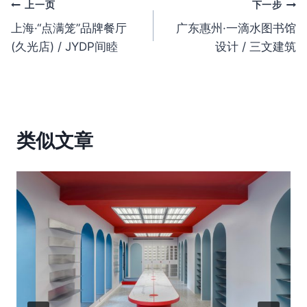
文
上一页
下一步
上海·“点满笼”品牌餐厅
广东惠州·一滴水图书馆
章
(久光店) / JYDP间睦
设计 / 三文建筑
导
航
类似文章