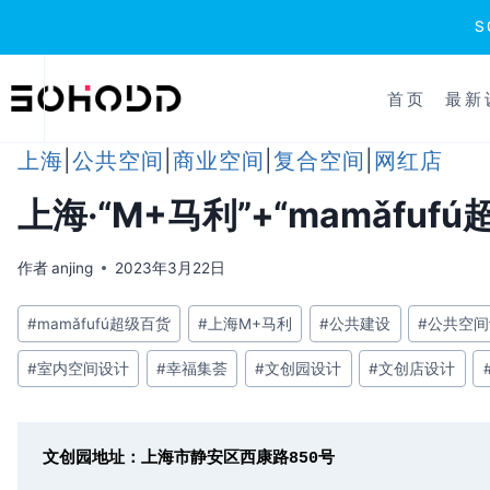
跳
到
首页
最新
内
容
上海
|
公共空间
|
商业空间
|
复合空间
|
网红店
上海·“M+马利”+“mamǎfu
作者
anjing
2023年3月22日
文
#
mamǎfufú超级百货
#
上海M+马利
#
公共建设
#
公共空间
章
#
室内空间设计
#
幸福集荟
#
文创园设计
#
文创店设计
标
签：
文创园地址：