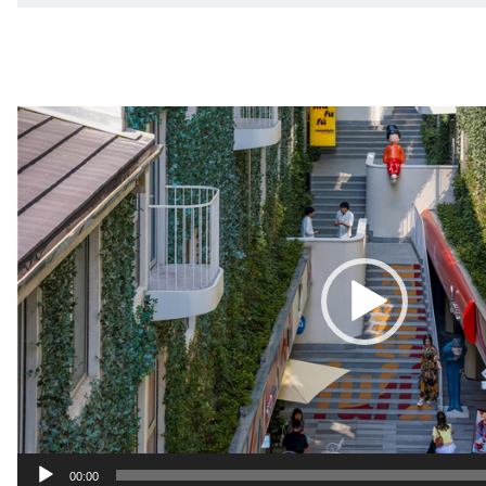
视
频
播
放
器
00:00