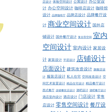
办公室设
公寓设计
店设计
体验空间设计
计
办公空间设计
咖啡店设计
咖啡馆
品牌餐厅设
设计
品牌店设计
品牌咖啡厅
商业空间设计
计
国外店
室内
铺设计
国外餐厅设计
复合型空间
空间设计
室内设计
家居设
店铺设计
计
家装设计
平层设计
店面设计
建筑改造设计
旗舰店设
服装店设计
私人住宅
空间改造设计
空
计
精品餐厅设计
间艺术装置设计
精品住宅设计
西式餐厅
酒吧设计
酒吧餐厅设计
连锁餐饮店设计
门店设计
零售
酒店设计
酒店室内设计
零售空间设计
餐厅设
店设计