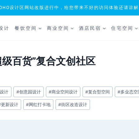
SOHO设计区网站改版进行中，给您带来不好的访问体验还请谅解
设计
餐饮空间
商业空间
酒店民宿
住宅空间
fú超级百货”复合文创社区
设计
#
创意园设计
#
商业空间设计
#
复合型空间
#
多业态空
#
更新设计
#
网红打卡地
#
街区改造设计