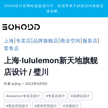
SOHO设计区网站改版进行中，给您带来不好的访问体验还
请谅解。
跳
到
内
容
上海
|
专卖店
|
品牌旗舰店
|
商业空间
|
服装店
|
零售店
上海·lululemon新天地旗舰
店设计 / 璧川
作者
anjing
2023年5月6日
文
#
lululemon专卖店设计
#
专卖店设计
#
品牌店设计
章
#
商业空间设计
#
室内空间设计
#
店铺设计
标