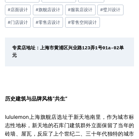
签：
#
店面设计
#
旗舰店设计
#
服装店设计
#
璧川设计
#
门店设计
#
零售店设计
#
零售空间设计
专卖店地址：上海市黄浦区兴业路123弄1号01a-02单
元
历史建筑与品牌风格“共生”
lululemon上海旗舰店选址于新天地南里，作为城市标
志性地标，新天地的石库门建筑群外立面保留了当年的
砖墙、屋瓦，反应了上个世纪二、三十年代独特的城市