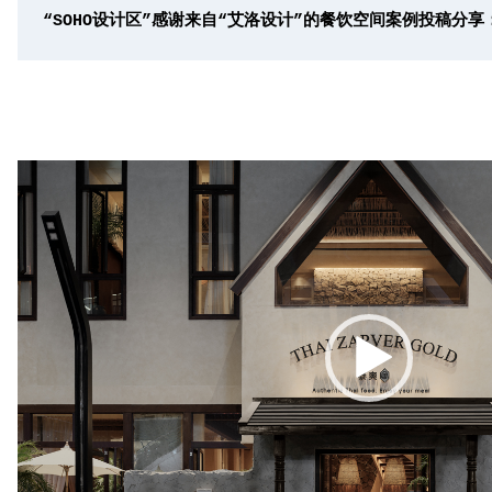
“SOHO设计区”感谢来自“艾洛设计”的餐饮空间案例投稿分享
视
频
播
放
器