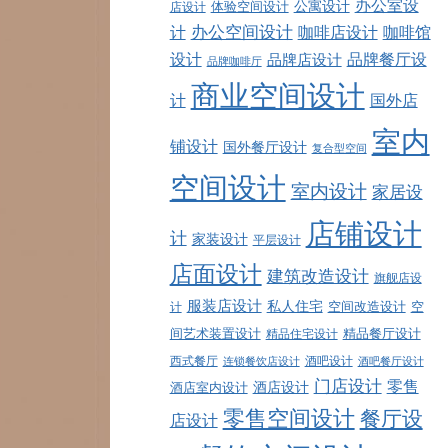
办公室设
公寓设计
店设计
体验空间设计
计
办公空间设计
咖啡店设计
咖啡馆
品牌餐厅设
设计
品牌店设计
品牌咖啡厅
商业空间设计
计
国外店
室内
铺设计
国外餐厅设计
复合型空间
空间设计
室内设计
家居设
店铺设计
计
家装设计
平层设计
店面设计
建筑改造设计
旗舰店设
服装店设计
私人住宅
空间改造设计
空
计
精品餐厅设计
间艺术装置设计
精品住宅设计
西式餐厅
酒吧设计
酒吧餐厅设计
连锁餐饮店设计
门店设计
零售
酒店设计
酒店室内设计
零售空间设计
餐厅设
店设计