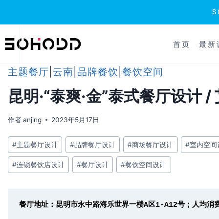
跳
到
首页
最新
内
容
主题餐厅
|
云南
|
品牌餐饮
|
餐饮空间
昆明·“泰爽·金”泰式餐厅设计 /
作者
anjing
2023年5月17日
文
#
主题餐厅设计
#
品牌餐厅设计
#
商场餐厅设计
#
室内空间
章
#
连锁餐饮店设计
#
餐厅设计
#
餐饮空间设计
标
签：
餐厅地址：昆明市永中路海乐世界一楼A区1-A12号；人均消费：