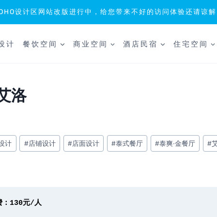
SOHO设计区网站改版进行中，给您带来不好的访问体验还请谅解
设计
餐饮空间
商业空间
酒店民宿
住宅空间
 艾洛
设计
#
店铺设计
#
店面设计
#
泰式餐厅
#
泰爽·金餐厅
#
130元/人
