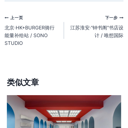
文
上一页
下一步
北京·HK+BURGER骑行
江苏淮安·“钟书阁”书店设
章
能量补给站 / SONO
计 / 唯想国际
导
STUDIO
航
类似文章