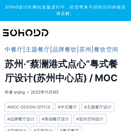
SOHO设计区网站改版进行中，给您带来不好的访问体验还
请谅解。
跳
到
内
容
中餐厅
|
主题餐厅
|
品牌餐饮
|
苏州
|
餐饮空间
苏州·“蔡澜港式点心”粤式餐
厅设计(苏州中心店) / MOC
作者
anjing
2023年11月9日
文
#
MOC DESIGN OFFICE
#
中式餐厅
#
主题餐厅设计
章
#
品牌餐厅设计
#
商场餐厅设计
#
室内空间设计
标
签：
#
店铺设计
#
店面设计
#
粤式餐厅