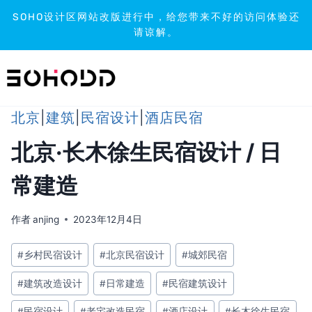
SOHO设计区网站改版进行中，给您带来不好的访问体验还
请谅解。
跳
到
内
容
北京
|
建筑
|
民宿设计
|
酒店民宿
北京·长木徐生民宿设计 / 日
常建造
作者
anjing
2023年12月4日
文
#
乡村民宿设计
#
北京民宿设计
#
城郊民宿
章
#
建筑改造设计
#
日常建造
#
民宿建筑设计
标
签：
#
民宿设计
#
老宅改造民宿
#
酒店设计
#
长木徐生民宿