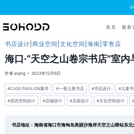
跳
到
首页
最新
内
容
书店设计
|
商业空间
|
文化空间
|
海南
|
零售店
海口·“天空之山卷宗书店”室内与家具
作者
anjing
2023年12月6日
文
#
CASE PAVILION案亭
#
一善儿童书店
#
书店设计
#
儿童书
章
#
室内空间设计
#
店铺设计
#
店面设计
#
文化空间设计
标
签：
书店地址：海南省海口市
海甸岛美丽沙海岸天空之山驿站东北