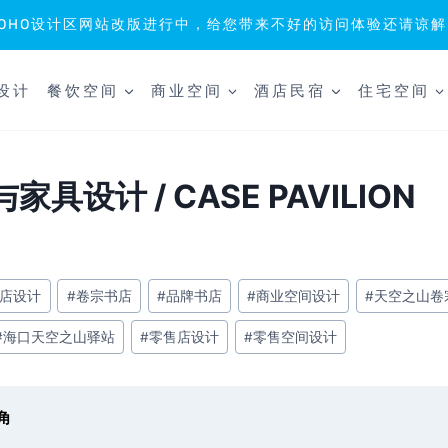
SOHO设计区网站改版进行中，给您带来不好的访问体验还请谅解
设计
餐饮空间
商业空间
酒店民宿
住宅空间
设计 / CASE PAVILION
店设计
#
卷宗书店
#
品牌书店
#
商业空间设计
#
天空之山卷
#
海口天空之山驿站
#
零售店设计
#
零售空间设计
角