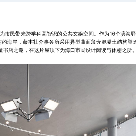
在为市民带来跨学科高智识的公共文娱空间。作为16个滨海驿
南的海岸，藤本壮介事务所采用异型曲面薄壳混凝土结构塑
童书店之邀，在这片屋顶下为海口市民设计阅读与休憩之所