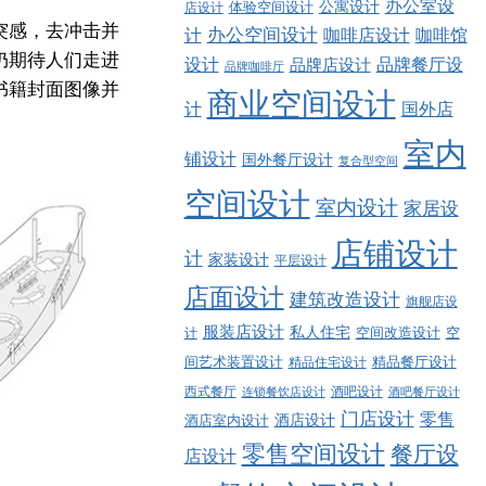
办公室设
公寓设计
店设计
体验空间设计
突感，去冲击并
计
办公空间设计
咖啡店设计
咖啡馆
仍期待人们走进
品牌餐厅设
设计
品牌店设计
品牌咖啡厅
书籍封面图像并
商业空间设计
计
国外店
室内
铺设计
国外餐厅设计
复合型空间
空间设计
室内设计
家居设
店铺设计
计
家装设计
平层设计
店面设计
建筑改造设计
旗舰店设
服装店设计
私人住宅
空间改造设计
空
计
精品餐厅设计
间艺术装置设计
精品住宅设计
西式餐厅
酒吧设计
酒吧餐厅设计
连锁餐饮店设计
门店设计
零售
酒店设计
酒店室内设计
零售空间设计
餐厅设
店设计