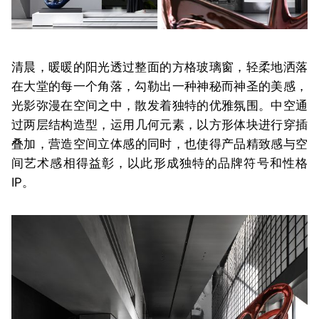
清晨，暖暖的阳光透过整面的方格玻璃窗，轻柔地洒落
在大堂的每一个角落，
勾勒
出一种神秘而神圣的美感
，
光影弥漫在空间之中，
散发着独特的优雅氛围。中空
通
过两层结构
造型
，
运用几何元素，以方形体块
进行
穿插
叠加，
营造
空间
立体
感的同时，也
使得产品精致
感与
空
间
艺术感相得益彰
，以此形成独特的品牌符号和性格
I
P。