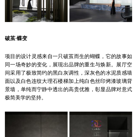
破茧·蝶变
项目的设计灵感
来自一只
破茧而生的蝴蝶，它的故事如
同一场奇妙的变化，展现出品牌的重生与焕新。
展厅空
间采用了极致
简约的黑白灰调性，
深灰色的水泥质感墙
面以及白色连纹大理石楼梯加上纯白色丝印烤漆玻璃背
景墙，单纯而宁静中透出的高贵优雅，
彰显品牌对
意式
极简美学
的坚持。