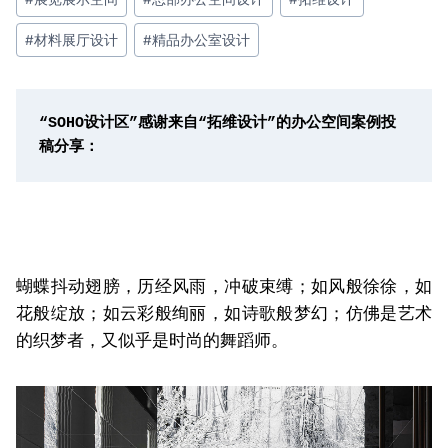
#
材料展厅设计
#
精品办公室设计
“SOHO设计区”感谢来自“拓维设计”的办公空间案例投
稿分享：
蝴蝶抖动翅膀，
历经风雨，冲破束缚；
如风般徐徐，如
花般绽放；
如云彩般绚丽，如诗歌般梦幻；
仿佛是艺术
的织梦者，
又似乎是时尚的舞蹈师。
视
频