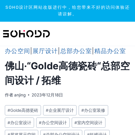
SOHO设计区网站改版进行中，给您带来不好的访问体验还
请谅解。
跳
到
内
容
办公空间
|
展厅设计
|
总部办公室
|
精品办公室
佛山·“Golde高德瓷砖“总部空
间设计 / 拓维
作者
anjing
2023年12月18日
文
#
Golde高德瓷砖
#
企业展厅设计
#
办公室装修
章
#
办公室设计
#
办公空间设计
#
室内空间设计
标
签：
#
展览展示空间
#
总部办公空间设计
#
拓维设计