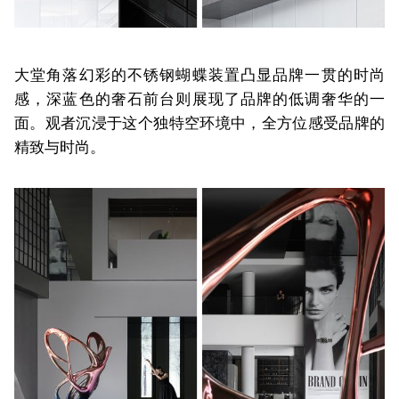
大堂角落幻彩的不锈钢
蝴蝶装置
凸显品牌一贯的时尚
感，深蓝色
的
奢石前台则展现了品牌的低调奢华
的一
面
。观者沉浸于这个
独特
空环境中，全方位感受品牌的
精致与时尚。