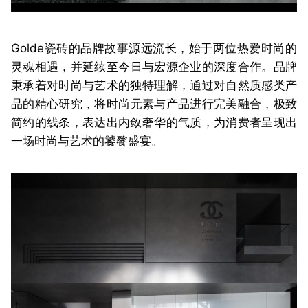
Golde瓷砖的品牌故事源远流长，始于两位热爱时尚的
灵魂相遇，
并
延续至今日与宏源企业的深度合作。品牌
秉承着对时尚与艺术的独特理解，通过对
自然质感
类产
品的精
心研究
，将时尚
元素
与
产品进行
完美
融
合，
极致
简约的线条，表达出内敛奢华的气质，
为消费者呈现出
一场时尚与艺术的饕餮盛宴。