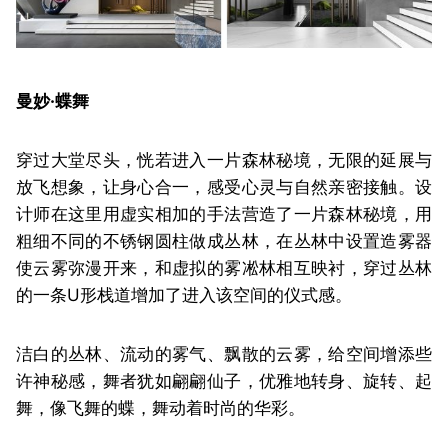
曼妙·蝶舞
穿过大堂尽头，恍若进入一片森林秘境，无限的延展与
放飞想象，让身心合一，感受心灵与自然亲密接触。设
计师在这里用虚实相加的手法营造了一片森林秘境，用
粗细不同的不锈钢圆柱做成丛林，在丛林中设置造雾器
使云雾弥漫开来，和虚拟的雾凇林相互映衬，穿过丛林
的一条U形栈道增加了进入该空间的仪式感。
洁白的丛林、流动的雾气、飘散的云雾，给空间增添些
许神秘感，舞者犹如翩翩仙子，优雅地转身、旋转、起
舞，像飞舞的蝶，舞动着时尚的华彩。