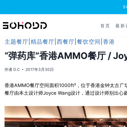
跳
到
首页
最新
内
容
主题餐厅
|
精品餐厅
|
西餐厅
|
餐饮空间
|
香港
“弹药库”香港AMMO餐厅 / Joy
作者
D.C
2017年3月30日
香港AMMO餐厅空间面积1000ft²，位于香港金钟太古
餐厅由本土设计师Joyce Wang设计，通过设计师别