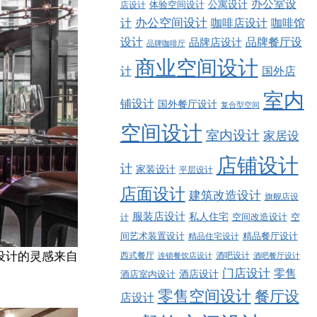
办公室设
公寓设计
店设计
体验空间设计
计
办公空间设计
咖啡店设计
咖啡馆
品牌餐厅设
设计
品牌店设计
品牌咖啡厅
商业空间设计
计
国外店
室内
铺设计
国外餐厅设计
复合型空间
空间设计
室内设计
家居设
店铺设计
计
家装设计
平层设计
店面设计
建筑改造设计
旗舰店设
服装店设计
私人住宅
空间改造设计
空
计
精品餐厅设计
间艺术装置设计
精品住宅设计
设计的灵感来自
西式餐厅
酒吧设计
酒吧餐厅设计
连锁餐饮店设计
门店设计
零售
酒店设计
酒店室内设计
零售空间设计
餐厅设
店设计