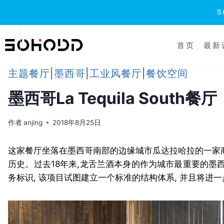
跳
到
首页
最新
内
容
主题餐厅
|
墨西哥
|
工业风餐厅
|
餐饮空间
墨西哥La Tequila South餐厅
作者
anjing
2018年8月25日
这家餐厅坐落在墨西哥南部的边缘城市瓜达拉哈拉的一家
历史。过去18年来,龙舌兰酒本身的作为城市最重要的墨
务标识, 该项目试图建立一个标准的结构体系, 并且将进一