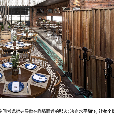
间考虑把夹层做在靠墙面近的那边; 决定水平翻转, 让整个