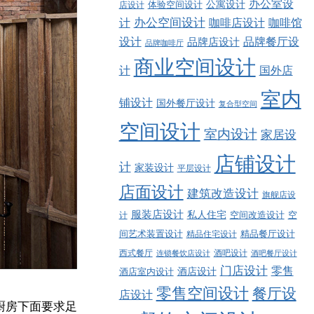
办公室设
公寓设计
店设计
体验空间设计
计
办公空间设计
咖啡店设计
咖啡馆
品牌餐厅设
设计
品牌店设计
品牌咖啡厅
商业空间设计
计
国外店
室内
铺设计
国外餐厅设计
复合型空间
空间设计
室内设计
家居设
店铺设计
计
家装设计
平层设计
店面设计
建筑改造设计
旗舰店设
服装店设计
私人住宅
空间改造设计
空
计
精品餐厅设计
间艺术装置设计
精品住宅设计
西式餐厅
酒吧设计
酒吧餐厅设计
连锁餐饮店设计
门店设计
零售
酒店设计
酒店室内设计
零售空间设计
餐厅设
店设计
厨房下面要求足