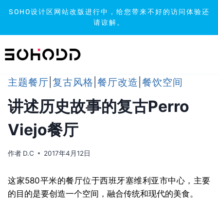
SOHO设计区网站改版进行中，给您带来不好的访问体验还
请谅解。
跳
到
内
容
主题餐厅
|
复古风格
|
餐厅改造
|
餐饮空间
讲述历史故事的复古Perro
Viejo餐厅
作者
D.C
2017年4月12日
这家580平米的餐厅位于西班牙塞维利亚市中心，主要
的目的是要创造一个空间，融合传统和现代的美食。