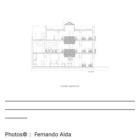
____________________________________________________
____________________________________________________
_________
Photos©️： Fernando Alda