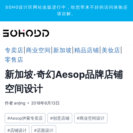
SOHO设计区网站改版进行中，给您带来不好的访问体验还
请谅解。
跳
到
内
容
专卖店
|
商业空间
|
新加坡
|
精品店铺
|
美妆店
|
零售店
新加坡·奇幻Aesop品牌店铺
空间设计
作者
anjing
2018年6月13日
文
#
Aesop伊索专卖店
#
创意店铺
#
商业空间设计
章
#
店铺设计
#
店面设计
标