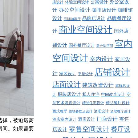
办公室设
公寓设计
店设计
体验空间设计
计
办公空间设计
咖啡店设计
咖啡馆
品牌餐厅设
设计
品牌店设计
品牌咖啡厅
商业空间设计
计
国外店
室内
铺设计
国外餐厅设计
复合型空间
空间设计
室内设计
家居设
店铺设计
计
家装设计
平层设计
店面设计
建筑改造设计
旗舰店设
服装店设计
私人住宅
空间改造设计
空
计
精品餐厅设计
间艺术装置设计
精品住宅设计
西式餐厅
酒吧设计
酒吧餐厅设计
连锁餐饮店设计
门店设计
零售
酒店设计
酒店室内设计
选择，被迫逃离
零售空间设计
餐厅设
房间。
如果需要
店设计