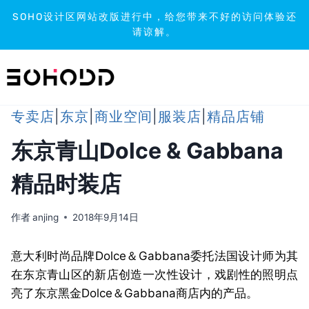
SOHO设计区网站改版进行中，给您带来不好的访问体验还
请谅解。
跳
到
内
容
专卖店
|
东京
|
商业空间
|
服装店
|
精品店铺
东京青山Dolce & Gabbana
精品时装店
作者
anjing
2018年9月14日
意大利时尚品牌Dolce＆Gabbana委托法国设计师为其
在东京青山区的新店创造一次性设计，戏剧性的照明点
亮了东京黑金Dolce＆Gabbana商店内的产品。