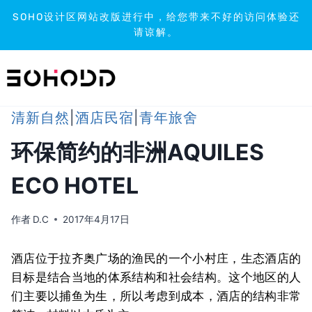
SOHO设计区网站改版进行中，给您带来不好的访问体验还
请谅解。
跳
到
内
容
清新自然
|
酒店民宿
|
青年旅舍
环保简约的非洲AQUILES
ECO HOTEL
作者
D.C
2017年4月17日
酒店位于拉齐奥广场的渔民的一个小村庄，生态酒店的
目标是结合当地的体系结构和社会结构。这个地区的人
们主要以捕鱼为生，所以考虑到成本，酒店的结构非常