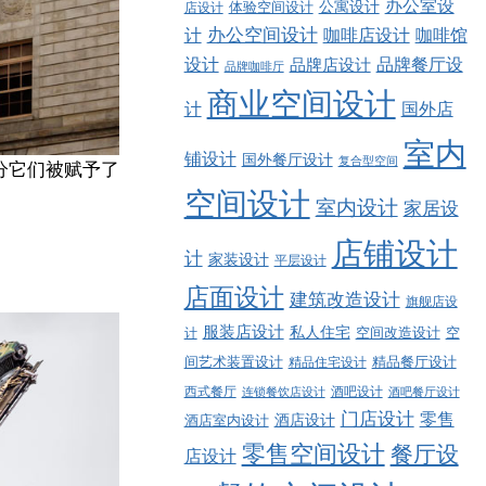
办公室设
公寓设计
店设计
体验空间设计
计
办公空间设计
咖啡店设计
咖啡馆
品牌餐厅设
设计
品牌店设计
品牌咖啡厅
商业空间设计
计
国外店
室内
铺设计
国外餐厅设计
复合型空间
分它们被赋予了
空间设计
室内设计
家居设
店铺设计
计
家装设计
平层设计
店面设计
建筑改造设计
旗舰店设
服装店设计
私人住宅
空间改造设计
空
计
精品餐厅设计
间艺术装置设计
精品住宅设计
西式餐厅
酒吧设计
酒吧餐厅设计
连锁餐饮店设计
门店设计
零售
酒店设计
酒店室内设计
零售空间设计
餐厅设
店设计