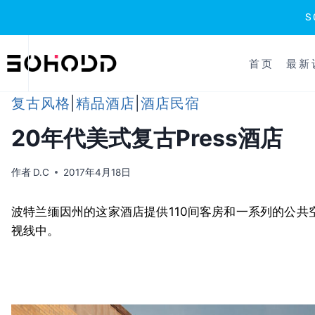
跳
到
首页
最新
内
容
复古风格
|
精品酒店
|
酒店民宿
20年代美式复古Press酒店
作者
D.C
2017年4月18日
波特兰缅因州的这家酒店提供110间客房和一系列的公
视线中。