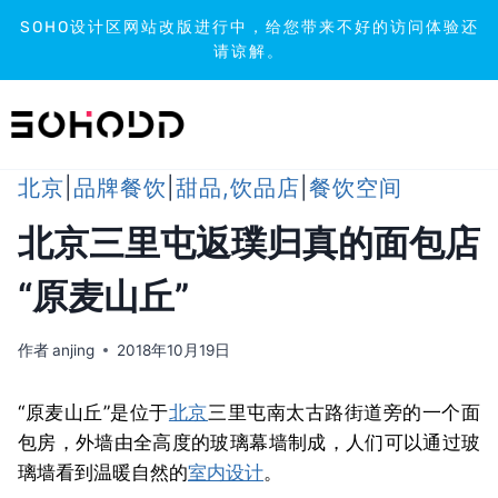
SOHO设计区网站改版进行中，给您带来不好的访问体验还
请谅解。
跳
到
内
容
北京
|
品牌餐饮
|
甜品,饮品店
|
餐饮空间
北京三里屯返璞归真的面包店
“原麦山丘”
作者
anjing
2018年10月19日
“原麦山丘”是位于
北京
三里屯南太古路街道旁的一个面
包房，外墙由全高度的玻璃幕墙制成，人们可以通过玻
璃墙看到温暖自然的
室内设计
。