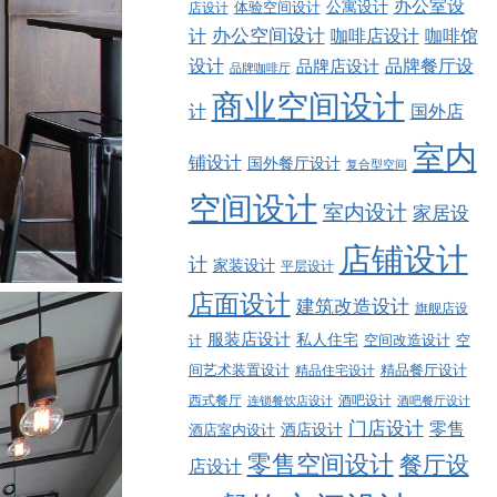
办公室设
公寓设计
店设计
体验空间设计
计
办公空间设计
咖啡店设计
咖啡馆
品牌餐厅设
设计
品牌店设计
品牌咖啡厅
商业空间设计
计
国外店
室内
铺设计
国外餐厅设计
复合型空间
空间设计
室内设计
家居设
店铺设计
计
家装设计
平层设计
店面设计
建筑改造设计
旗舰店设
服装店设计
私人住宅
空间改造设计
空
计
精品餐厅设计
间艺术装置设计
精品住宅设计
西式餐厅
酒吧设计
酒吧餐厅设计
连锁餐饮店设计
门店设计
零售
酒店设计
酒店室内设计
零售空间设计
餐厅设
店设计