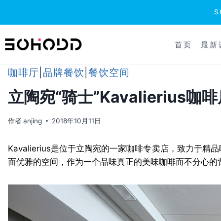
跳
到
首页
最新
内
容
咖啡厅
|
品牌餐饮
|
餐饮空间
立陶宛“骑士”Kavalierius咖
作者
anjing
2018年10月11日
Kavalierius是位于立陶宛的一家咖啡专卖店，致
而优雅的空间，作为一个品味真正的美味咖啡而不分心的