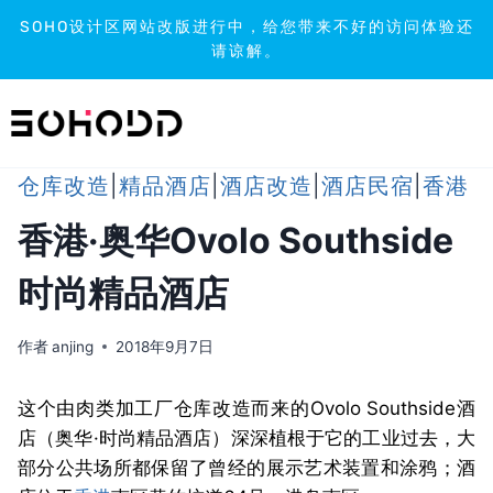
SOHO设计区网站改版进行中，给您带来不好的访问体验还
请谅解。
跳
到
内
容
仓库改造
|
精品酒店
|
酒店改造
|
酒店民宿
|
香港
香港·奥华Ovolo Southside
时尚精品酒店
作者
anjing
2018年9月7日
这个由肉类加工厂仓库改造而来的Ovolo Southside酒
店（奥华·时尚精品酒店）深深植根于它的工业过去，大
部分公共场所都保留了曾经的展示艺术装置和涂鸦；酒