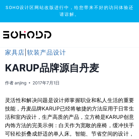
SOHO设计区网站改版进行中，给您带来不好的访问体验还
请谅解。
跳
到
内
容
家具店
|
软装产品设计
KARUP品牌源自丹麦
作者
anjing
2017年7月1日
灵活性和解决问题是设计师掌握职业和私人生活的重要
技能，丹麦品牌KARUP已经将敏捷的方法应用于日常生
活和室内设计，生产高质的产品，立方椅是KARUP创意
内饰方法的完美示例：白天作为宽敞的座椅，缓冲扶手
可轻松折叠成舒适的单人床。智能、节省空间的设计，