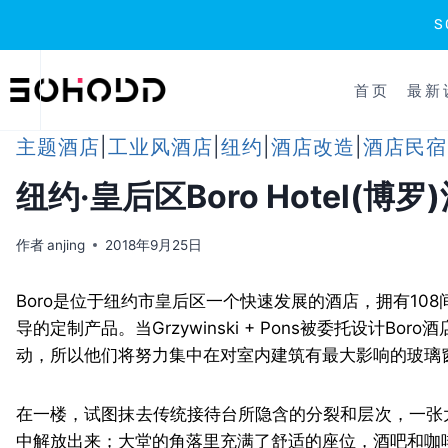
跳
到
首页
最新
内
容
主题酒店
|
工业风酒店
|
纽约
|
酒店改造
|
酒店民宿
纽约·皇后区Boro Hotel(博罗
作者
anjing
2018年9月25日
Boro是位于纽约市皇后区一个快速发展的酒店，拥有10
导的定制产品。当Grzywinski + Pons被委托设
动，所以他们将努力集中在对室内建筑有最大影响的玻璃
在一楼，试图抹去传统接待台所隐含的分裂和层次，一张
中解放出来；大堂的角落里充满了舒适的座位，酒吧和咖