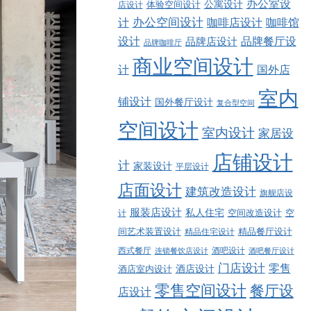
办公室设
公寓设计
店设计
体验空间设计
计
办公空间设计
咖啡店设计
咖啡馆
品牌餐厅设
设计
品牌店设计
品牌咖啡厅
商业空间设计
计
国外店
室内
铺设计
国外餐厅设计
复合型空间
空间设计
室内设计
家居设
店铺设计
计
家装设计
平层设计
店面设计
建筑改造设计
旗舰店设
服装店设计
私人住宅
空间改造设计
空
计
精品餐厅设计
间艺术装置设计
精品住宅设计
西式餐厅
酒吧设计
酒吧餐厅设计
连锁餐饮店设计
门店设计
零售
酒店设计
酒店室内设计
零售空间设计
餐厅设
店设计