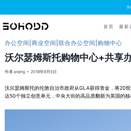
跳
到
首页
最新
内
容
办公空间
|
商业空间
|
联合办公空间
|
购物中心
沃尔瑟姆斯托购物中心+共享
作者
anjing
2018年9月5日
沃尔瑟姆斯托的伦敦自治市政府从GLA获得资金，将20
达50个独立创意单元，中央大街的高品质翻新为英国的