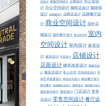
办公室设
公寓设计
店设计
体验空间设计
计
办公空间设计
咖啡店设计
咖啡馆
品牌餐厅设
设计
品牌店设计
品牌咖啡厅
商业空间设计
计
国外店
室内
铺设计
国外餐厅设计
复合型空间
空间设计
室内设计
家居设
店铺设计
计
家装设计
平层设计
店面设计
建筑改造设计
旗舰店设
服装店设计
私人住宅
空间改造设计
空
计
精品餐厅设计
间艺术装置设计
精品住宅设计
西式餐厅
酒吧设计
酒吧餐厅设计
连锁餐饮店设计
门店设计
零售
酒店设计
酒店室内设计
零售空间设计
餐厅设
店设计