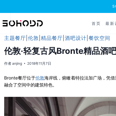
跳
到
首页
最新
内
容
主题餐厅
|
伦敦
|
精品餐厅
|
酒吧设计
|
餐饮空间
伦敦·轻复古风Bronte精品酒
作者
anjing
2018年11月7日
Bronte餐厅位于
伦敦
海岸线，俯瞰着特拉法加广场，凭借
融合了空间中的建筑特色。