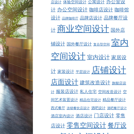
办公室设
公寓设计
店设计
体验空间设计
计
办公空间设计
咖啡店设计
咖啡馆
品牌餐厅设
设计
品牌店设计
品牌咖啡厅
商业空间设计
计
国外店
室内
铺设计
国外餐厅设计
复合型空间
空间设计
室内设计
家居设
店铺设计
计
家装设计
平层设计
店面设计
建筑改造设计
旗舰店设
服装店设计
私人住宅
空间改造设计
空
计
精品餐厅设计
间艺术装置设计
精品住宅设计
西式餐厅
酒吧设计
酒吧餐厅设计
连锁餐饮店设计
门店设计
零售
酒店设计
酒店室内设计
零售空间设计
餐厅设
店设计