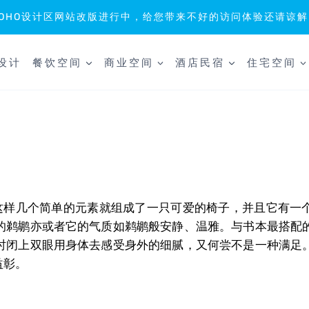
SOHO设计区网站改版进行中，给您带来不好的访问体验还请谅解
设计
餐饮空间
商业空间
酒店民宿
住宅空间
这样几个简单的元素就组成了一只可爱的椅子，并且它有一
翅的鹈鹕亦或者它的气质如鹈鹕般安静、温雅。与书本最搭配
倦时闭上双眼用身体去感受身外的细腻，又何尝不是一种满足
益彰。