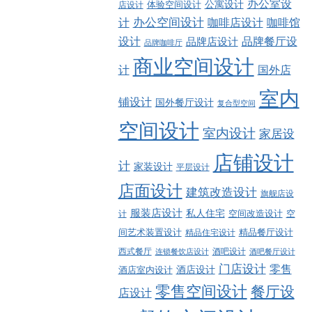
办公室设
公寓设计
店设计
体验空间设计
计
办公空间设计
咖啡店设计
咖啡馆
品牌餐厅设
设计
品牌店设计
品牌咖啡厅
商业空间设计
计
国外店
室内
铺设计
国外餐厅设计
复合型空间
空间设计
室内设计
家居设
店铺设计
计
家装设计
平层设计
店面设计
建筑改造设计
旗舰店设
服装店设计
私人住宅
空间改造设计
空
计
精品餐厅设计
间艺术装置设计
精品住宅设计
西式餐厅
酒吧设计
酒吧餐厅设计
连锁餐饮店设计
门店设计
零售
酒店设计
酒店室内设计
零售空间设计
餐厅设
店设计