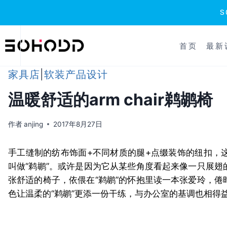
跳
到
首页
最新
内
容
家具店
|
软装产品设计
温暖舒适的arm chair鹈鹕椅
作者
anjing
2017年8月27日
手工缝制的纺布饰面+不同材质的腿+点缀装饰的纽扣，
叫做“鹈鹕”。或许是因为它从某些角度看起来像一只展
张舒适的椅子，依偎在“鹈鹕”的怀抱里读一本张爱玲，
色让温柔的“鹈鹕”更添一份干练，与办公室的基调也相得