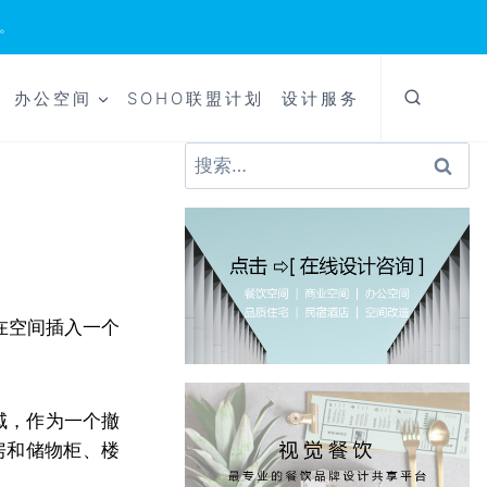
。
办公空间
SOHO联盟计划
设计服务
搜
索：
在空间插入一个
。
域，作为一个撤
房和储物柜、楼