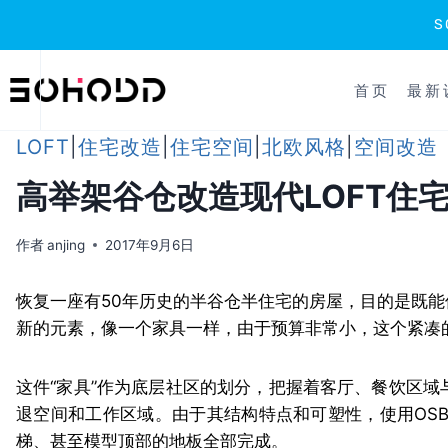
跳
到
首页
最新
内
容
LOFT
|
住宅改造
|
住宅空间
|
北欧风格
|
空间改造
高举架谷仓改造现代LOFT住
作者
anjing
2017年9月6日
恢复一座有50年历史的半谷仓半住宅的房屋，目的是既
新的元素，像一个家具一样，由于预算非常小，这个紧凑的
这件“家具”作为底层社区的划分，把握着客厅、餐饮区
退空间和工作区域。由于其结构特点和可塑性，使用OSB
梯、甚至模型顶部的地板全部完成。