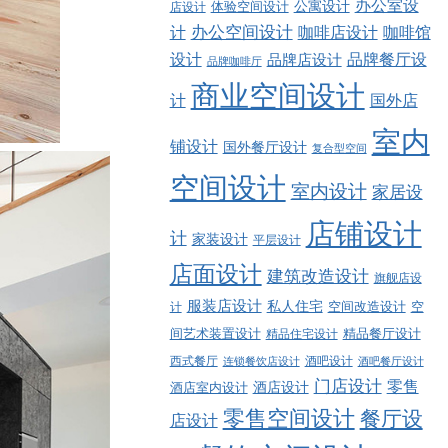
办公室设
公寓设计
店设计
体验空间设计
计
办公空间设计
咖啡店设计
咖啡馆
品牌餐厅设
设计
品牌店设计
品牌咖啡厅
商业空间设计
计
国外店
室内
铺设计
国外餐厅设计
复合型空间
空间设计
室内设计
家居设
店铺设计
计
家装设计
平层设计
店面设计
建筑改造设计
旗舰店设
服装店设计
私人住宅
空间改造设计
空
计
精品餐厅设计
间艺术装置设计
精品住宅设计
西式餐厅
酒吧设计
酒吧餐厅设计
连锁餐饮店设计
门店设计
零售
酒店设计
酒店室内设计
零售空间设计
餐厅设
店设计