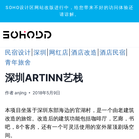
SOHO设计区网站改版进行中，给您带来不好的访问体验还
请谅解。
跳
到
内
容
民宿设计
|
深圳
|
网红店
|
酒店改造
|
酒店民宿
|
青年旅舍
深圳ARTINN艺栈
作者
anjing
2018年5月9日
本项目坐落于深圳东部海边的官湖村，是一个由老建筑
改造的旅馆。改造后的建筑功能包括咖啡厅，艺廊，书
吧，8个客房，还有一个可灵活使用的室外屋顶剧场空
间。