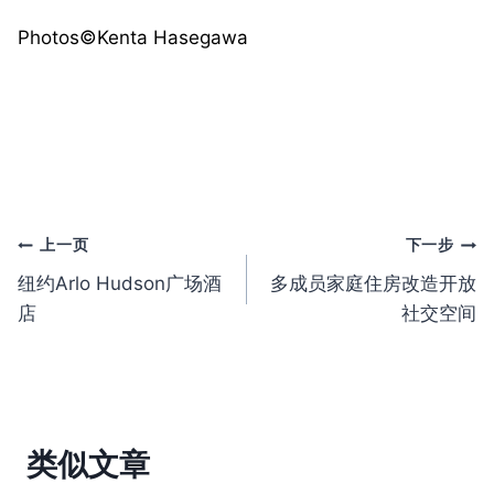
Photos©️Kenta Hasegawa
文
上一页
下一步
纽约Arlo Hudson广场酒
多成员家庭住房改造开放
章
店
社交空间
导
航
类似文章